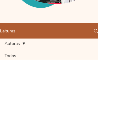
Leituras
Autoras
Todos
posts
Posts em
Língua
breve
Francesa
Língua
Explore outras categorias neste blog
Inglesa
ou volte mais tarde.
Clássica
Contemporânea
Brasileira
Russa
copyright 2022 gigi dá aulas